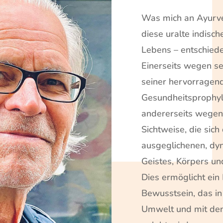
Was mich an Ayurve
diese uralte indisc
Lebens – entschied
Einerseits wegen se
seiner hervorragen
Gesundheitsprophy
andererseits wegen 
Sichtweise, die sich
ausgeglichenen, dy
Geistes, Körpers un
Dies ermöglicht ein
Bewusstsein, das i
Umwelt und mit de