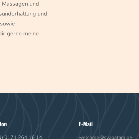
is Massagen und
sunderhaltung und
 sowie
dir gerne meine
fon
E-Mail
9) 0171 264 16 14
welcome@svagatam.de