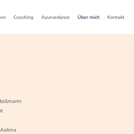
gen
Coaching
Ayurvedance
Über mich
Kontakt
tellmann
t
 Aatma